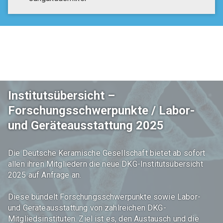
GA Pulvermetallurgie
GA Verbundwerkstoffe
GAK Umwelt- und Arbeitsschutz
MITGLIEDERKREISE
Womeninceramics
Institutsübersicht –
Forschungsschwerpunkte / Labor-
Der Keramische Nachwuchs (DKN)
und Geräteausstattung 2025
EXPERTENKREISE
Die Deutsche Keramische Gesellschaft bietet ab sofort
Anwenderkreis Additive Keramische Fertigung
allen ihren Mitgliedern die neue DKG-Institutsübersicht
2025 auf Anfrage an.
Arbeitskreis Kohlenstoff
Diese bündelt Forschungsschwerpunkte sowie Labor-
Expertenkreis Keramikspritzguss
und Geräteausstattung von zahlreichen DKG-
Szene Dekarbonisierung in der DKG
Mitgliedsinstituten. Ziel ist es, den Austausch und die