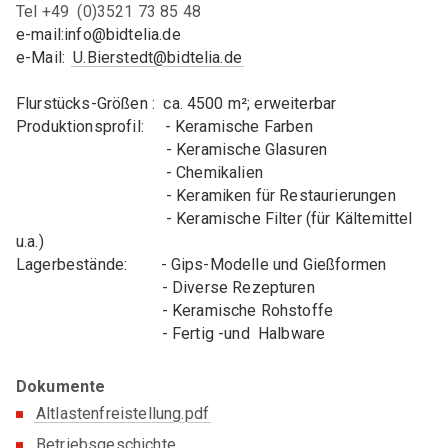
Tel +49 (0)3521 73 85 48
GA Pulvermetallurgie
e-mail:info@bidtelia.de
GA Verbundwerkstoffe
e-Mail:
U.Bierstedt@bidtelia.de
GAK Umwelt- und Arbeitsschutz
Flurstücks-Größen : ca. 4500 m²; erweiterbar
Produktionsprofil: - Keramische Farben
- Keramische Glasuren
MITGLIEDERKREISE
- Chemikalien
Womeninceramics
- Keramiken für Restaurierungen
- Keramische Filter (für Kältemittel
Der Keramische Nachwuchs (DKN)
u.a.)
Lagerbestände: - Gips-Modelle und Gießformen
EXPERTENKREISE
- Diverse Rezepturen
- Keramische Rohstoffe
Anwenderkreis Additive Keramische Fertigung
- Fertig -und Halbware
Arbeitskreis Kohlenstoff
Dokumente
Expertenkreis Keramikspritzguss
Altlastenfreistellung.pdf
Szene Dekarbonisierung in der DKG
Betriebsgeschichte