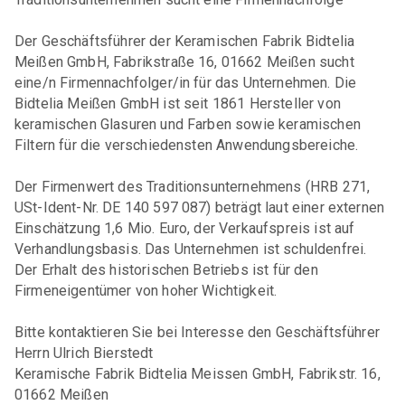
Sensortechnik"
Referate und Publikationen
Der Geschäftsführer der Keramischen Fabrik Bidtelia
DKG FG 3 "Keramik für Energieanwendungen"
Meißen GmbH, Fabrikstraße 16, 01662 Meißen sucht
eine/n Firmennachfolger/in für das Unternehmen. Die
DKG FG 5 "Silikatkeramik"
Bidtelia Meißen GmbH ist seit 1861 Hersteller von
DKG FG 6 "Keramik in der Umwelttechnik"
keramischen Glasuren und Farben sowie keramischen
Filtern für die verschiedensten Anwendungsbereiche.
DKG FG 7 "Biokeramik"
Der Firmenwert des Traditionsunternehmens (HRB 271,
DKG FG 8 "Keramik für die Optik"
USt-Ident-Nr. DE 140 597 087) beträgt laut einer externen
Einschätzung 1,6 Mio. Euro, der Verkaufspreis ist auf
GEMEINSCHAFTSAUSSCHÜSSE (GA)
Verhandlungsbasis. Das Unternehmen ist schuldenfrei.
Der Erhalt des historischen Betriebs ist für den
GA Feuerfest
Firmeneigentümer von hoher Wichtigkeit.
GA Glasig-kristalline Multifunktionswerkstoffe
Bitte kontaktieren Sie bei Interesse den Geschäftsführer
GA Hochleistungskeramik
Herrn Ulrich Bierstedt
Keramische Fabrik Bidtelia Meissen GmbH, Fabrikstr. 16,
GA Keramik-Metall-Verbindungen
01662 Meißen