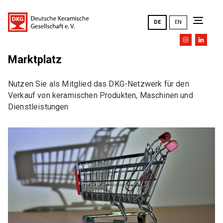
DE
EN
Marktplatz
Die DKG
Nutzen Sie als Mitglied das DKG-Netzwerk für den
Verkauf von keramischen Produkten, Maschinen und
Ziele und Aufgaben
News
Dienstleistungen
DKG-Leitbild
DKG-Jahrestagungen _ Übersicht
Veranstaltungen
Ausschüsse
Geschichte
FACHAUSSCHÜSSE (FA)
Ehrungen
Veranstaltungen
DKG FA 1 "Simulation"
Mitgliederversammlung
DKG FA 2 "Rohstoffe"
Vorstand
Alle Veranstaltungen