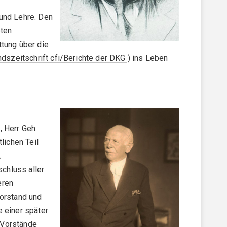
 und Lehre. Den
eten
ttung über die
dszeitschrift cfi/Berichte der DKG
) ins Leben
 Herr Geh.
lichen Teil
A
chluss aller
eren
Vorstand und
 einer später
 Vorstände