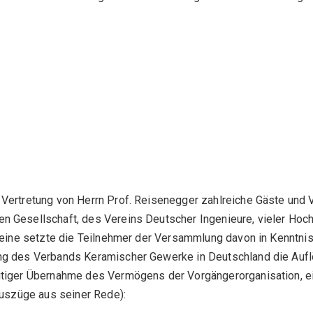
"
rtechnik"
 Vertretung von Herrn Prof. Reisenegger zahlreiche Gäste und 
n Gesellschaft, des Vereins Deutscher Ingenieure, vieler Hoc
 Heine setzte die Teilnehmer der Versammlung davon in Kenntnis
ng des Verbands Keramischer Gewerke in Deutschland die Aufl
eitiger Übernahme des Vermögens der Vorgängerorganisation, 
Auszüge aus seiner Rede):