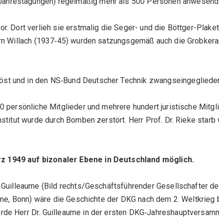
ahrestagungen) regelmäßig mehr als 500 Personen anwesend
. Dort verlieh sie erstmalig die Seger- und die Böttger-Plaket
rrn Willach (1937‑45) wurden satzungsgemäß auch die Grobkera
st und in den NS‑Bund Deutscher Technik zwangseingeglieder
persönliche Mitglieder und mehrere hundert juristische Mitglied
nstitut wurde durch Bomben zerstört. Herr Prof. Dr. Rieke sta
z 1949 auf bizonaler Ebene in Deutschland möglich.
 Guilleaume (Bild rechts/Geschäftsführender Gesellschafter de
aume, Bonn) wäre die Geschichte der DKG nach dem 2. Weltkrieg
rde Herr Dr. Guilleaume in der ersten DKG‑Jahreshauptversam