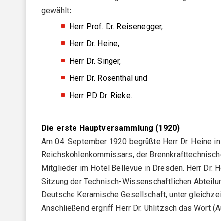
Fortbildungsseminar
gewählt
:
DKG FA 6 "Material- und Prozessdiagnostik"
Doppelmitgliedschaft
JOBS
Ausschuss / Arbeitskreis
Herr Prof. Dr. Reisenegger,
Marktplatz
DKG TFA 6-1 "Charakterisierung poröser Keramiken
Aktuelle Stellenanzeigen
Messe
DER KERAMISCHE NACHWUCHS
Herr Dr. Heine,
DKG TFA 6-2 "Thermomechanische Eigenschaften"
Anzeigen schalten
Studierende / Jungakademiker
Herr Dr. Singer,
Design / Kunst / Kultur
Marktplatz
DKG FA 7 "Geschichte der Keramik"
Herr Dr. Rosenthal und
Webmeetings / Webkonferenzen
AUS- UND WEITERBILDUNG
JURISTISCHE MITGLIEDSCHAFT
Herr PD Dr. Rieke.
Aus- und Weiterbildung
FACHGEBIETE (FG)
Firmen
DKG FG 1 "Strukturkeramik"
Hochschulen & Institute
Die erste Hauptversammlung (1920)
DKG FG 2 "Keramik für die Elektrotechnik und Senso
Am 04. September 1920 begrüßte Herr Dr. Heine in
Verbände
Reichskohlenkommissars, der Brennkrafttechnische
DKG FG 3 "Keramik für Energieanwendungen"
Mitglieder im Hotel Bellevue in Dresden. Herr Dr.
DKG FG 5 "Silikatkeramik"
Sitzung der Technisch-Wissenschaftlichen Abteilu
Deutsche Keramische Gesellschaft, unter gleichz
DKG FG 6 "Keramik in der Umwelttechnik"
Anschließend ergriff Herr Dr. Uhlitzsch das Wort (
DKG FG 7 "Biokeramik"