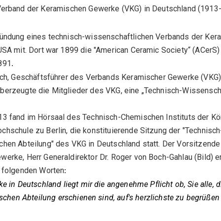
Verband der Keramischen Gewerke (VKG) in Deutschland (1913
ründung eines technisch-wissenschaftlichen Verbands der Kera
 USA mit. Dort war 1899 die "American Ceramic Society“ (ACerS
891
.
zsch, Geschäftsführer des Verbands Keramischer Gewerke (VKG)
berzeugte die Mitglieder des VKG, eine „Technisch-Wissenscha
13 fand im Hörsaal des Technisch-Chemischen Instituts der Kö
chschule zu Berlin, die konstituierende Sitzung der "Technisch
chen Abteilung" des VKG in Deutschland statt. Der Vorsitzend
werke, Herr Generaldirektor Dr. Roger von Boch-Gahlau (Bild) e
t folgenden Worten
:
in Deutschland liegt mir die angenehme Pflicht ob, Sie alle, di
schen Abteilung erschienen sind, auf's herzlichste zu begrüßen