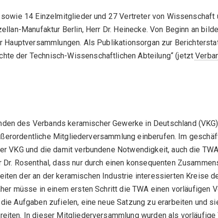
 sowie 14 Einzelmitglieder und 27 Vertreter von Wissenschaft
ellan-Manufaktur Berlin, Herr Dr. Heinecke. Von Beginn an bild
er Hauptversammlungen. Als Publikationsorgan zur Berichtersta
te der Technisch-Wissenschaftlichen Abteilung“ (jetzt
Verban
den des Verbands keramischer Gewerke in Deutschland (VKG),
 außerordentliche Mitgliederversammlung einberufen. Im geschäft
der VKG und die damit verbundene Notwendigkeit, auch die TW
r Dr. Rosenthal, dass nur durch einen konsequenten Zusammens
ten der an der keramischen Industrie interessierten Kreise d
aher müsse in einem ersten Schritt die TWA einen vorläufigen 
die Aufgaben zufielen, eine neue Satzung zu erarbeiten und sie
eiten. In dieser Mitgliederversammlung wurden als vorläufige