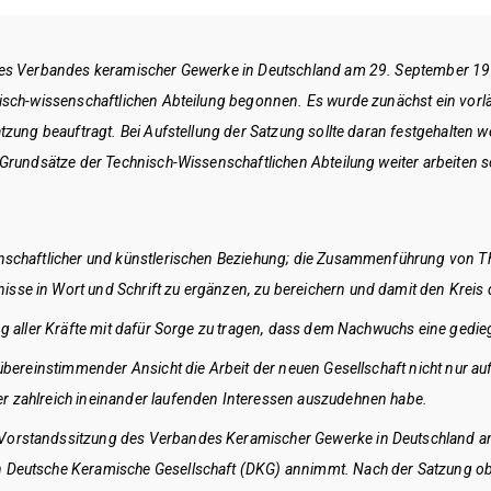
des Verbandes keramischer Gewerke in Deutschland am 29. September 191
sch-wissenschaftlichen Abteilung begonnen. Es wurde zunächst ein vorlä
zung beauftragt. Bei Aufstellung der Satzung sollte daran festgehalten w
Grundsätze der Technisch-Wissenschaftlichen Abteilung weiter arbeiten so
enschaftlicher und künstlerischen Beziehung; die Zusammenführung von Th
se in Wort und Schrift zu ergänzen, zu bereichern und damit den Kreis d
ng aller Kräfte mit dafür Sorge zu tragen, dass dem Nachwuchs eine gedie
h übereinstimmender Ansicht die Arbeit der neuen Gesellschaft nicht nur 
r zahlreich ineinander laufenden Interessen auszudehnen habe.
Vorstandssitzung des Verbandes Keramischer Gewerke in Deutschland am
 Deutsche Keramische Gesellschaft (DKG) annimmt. Nach der Satzung obl