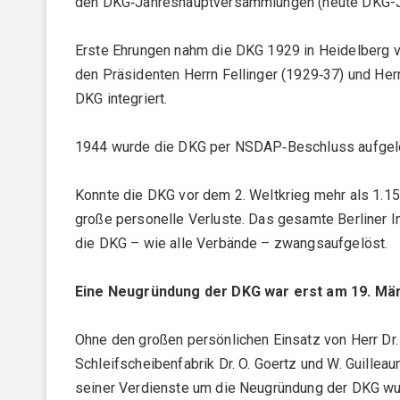
den DKG‑Jahreshauptversammlungen (heute DKG-J
Erste Ehrungen nahm die DKG 1929 in Heidelberg vor
den Präsidenten Herrn Fellinger (1929‑37) und He
DKG integriert.
1944 wurde die DKG per NSDAP‑Beschluss aufgelö
Konnte die DKG vor dem 2. Weltkrieg mehr als 1.150 
große personelle Verluste. Das gesamte Berliner I
die DKG – wie alle Verbände – zwangsaufgelöst.
Eine Neugründung der DKG war erst am 19. Mär
Ohne den großen persönlichen Einsatz von Herr Dr.
Schleifscheibenfabrik Dr. O. Goertz und W. Guille
seiner Verdienste um die Neugründung der DKG wu