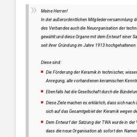
DKG FG 8 "Keramik für die Optik"
Meine Herren!
In der außerordentlichen Mitgliederversammlung 
GEMEINSCHAFTSAUSSCHÜSSE (GA)
des Verbandes auch die Neuorganisation der techni
gewählt und diese Organe mit dem Entwurf einer Sat
GA Feuerfest
seit ihrer Gründung im Jahre 1913 hochgehaltenen 
GA Glasig-kristalline Multifunktionswerkstoffe
GA Hochleistungskeramik
Diese sind:
Die Förderung der Keramik in technischer, wiss
GA Keramik-Metall-Verbindungen
Anregung, alle vorhandenen keramischen Kenntnis
GA Pulvermetallurgie
Ebenfalls hat die Gesellschaft durch die Bündelu
GA Verbundwerkstoffe
Diese Ziele machen es erklärlich, dass sich nac
GAK Umwelt- und Arbeitsschutz
sich auf das Gesamtgebiet der Keramik wegen de
Dem Entwurf der Satzung der TWA wurde in der 
MITGLIEDERKREISE
dass die neue Organisation ab sofort den Namen