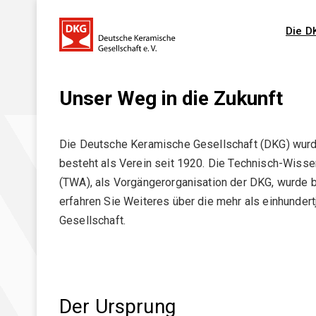
Die D
Unser Weg in die Zukunft
Die DKG
Ziele und Aufgaben
Die Deutsche Keramische Gesellschaft (DKG) wur
besteht als Verein seit 1920. Die Technisch-Wisse
DKG-Leitbild
(TWA), als Vorgängerorganisation der DKG, wurde b
DKG-Jahrestagungen _ Übersicht
erfahren Sie Weiteres über die mehr als einhundert
Gesellschaft.
Geschichte
Ehrungen
Mitgliederversammlung
Der Ursprung
Vorstand