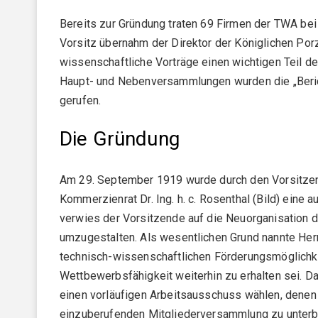
Referate und Publikationen
Bereits zur Gründung traten 69 Firmen der TWA bei
Vorsitz übernahm der Direktor der Königlichen Porz
wissenschaftliche Vorträge einen wichtigen Teil d
News
Haupt- und Nebenversammlungen wurden die „Berich
gerufen.
Veranstaltungen
Ausschüsse
Die Gründung
FACHAUSSCHÜSSE (FA)
Am 29. September 1919 wurde durch den Vorsitzen
Veranstaltungen
DKG FA 1 "Simulation"
Kommerzienrat Dr. Ing. h. c. Rosenthal (Bild) eine
verwies der Vorsitzende auf die Neuorganisation 
DKG FA 2 "Rohstoffe"
Alle Veranstaltungen
umzugestalten. Als wesentlichen Grund nannte Her
Mitglieder
DKG FA 3 "Verfahrenstechnik"
technisch-wissenschaftlichen Förderungsmöglichkei
Kongress / Tagung
Wettbewerbsfähigkeit weiterhin zu erhalten sei. D
DKG FA 4 "Thermische Prozesse"
PERSÖNLICHE MITGLIEDSCHAFT
DKG Jahrestagung
einen vorläufigen Arbeitsausschuss wählen, denen 
Jobs & Ausbildung
DKG FA 5 "Nachbearbeitung"
Persönliche Mitgliedschaft
einzuberufenden Mitgliederversammlung zu unterbr