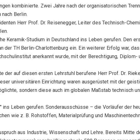
ungen kombinierte. Zwei Jahre nach der organisatorischen Tr
 nach Berlin.
enten Herr Prof. Dr. Reisenegger, Leiter des Technisch-Chemi
len.
e Keramik-Studium in Deutschland ins Leben gerufen. Den erst
 der TH Berlin-Charlottenburg ein. Ein weiterer Erfolg war, d
chschulinstitut anerkannt wurde, mit der Berechtigung, Diplom
der auf diesen ersten Lehrstuhl berufene Herr Prof. Dr. Rieke
ser universitären Einrichtung waren ausgerüstet mit der geisti
möglichte, sondern diese auch im globalen Maßstab technisch u
G" ins Leben gerufen. Sonderausschüsse – die Vorläufer der 
chen wie z. B. Rohstoffen, Materialprüfung und Maschinentechn
uspruch aus Industrie, Wissenschaft und Lehre. Bereits Mitte 