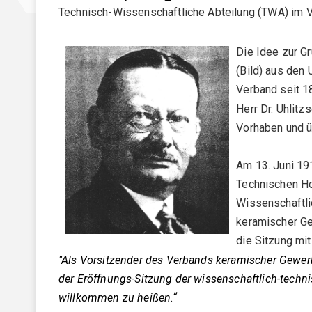
Technisch-Wissenschaftliche Abteilung (TWA) im 
Präsidium
Geschäftsstelle
Die Idee zur G
(Bild) aus den
Satzung
Verband seit 1
Beitragsordnung
Herr Dr. Uhlit
Vorhaben und ü
Sicherung guter wissenschaftlicher Praxis
Compliance Programm
Am 13. Juni 19
Technischen Ho
Gender Equality Plan
Wissenschaftli
DKG-Vertrauensperson
keramischer Ge
die Sitzung mi
Tätigkeitsberichte
"Als Vorsitzender des Verbands keramischer Gewerke 
Forschung und Entwicklung
der Eröffnungs-Sitzung der wissenschaftlich-techni
willkommen zu heißen.“
DKG-Cloud