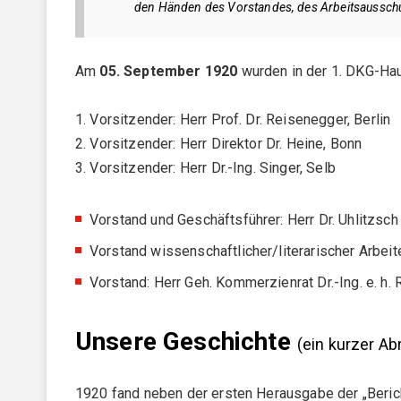
Womeninceramics
den Händen des Vorstandes, des Arbeitsaussch
Der Keramische Nachwuchs (DKN)
Am
05. September 1920
wurden in der 1. DKG-Hau
EXPERTENKREISE
1. Vorsitzender: Herr Prof. Dr. Reisenegger, Berlin
Anwenderkreis Additive Keramische Fertigung
2. Vorsitzender: Herr Direktor Dr. Heine, Bonn
Arbeitskreis Kohlenstoff
3. Vorsitzender: Herr Dr.-Ing. Singer, Selb
Expertenkreis Keramikspritzguss
Vorstand und Geschäftsführer: Herr Dr. Uhlitzsch
Szene Dekarbonisierung in der DKG
Vorstand wissenschaftlicher/literarischer Arbeit
Vorstand: Herr Geh. Kommerzienrat Dr.-Ing. e. h.
Unsere Geschichte
(ein kurzer Ab
1920 fand neben der ersten Herausgabe der „Berich