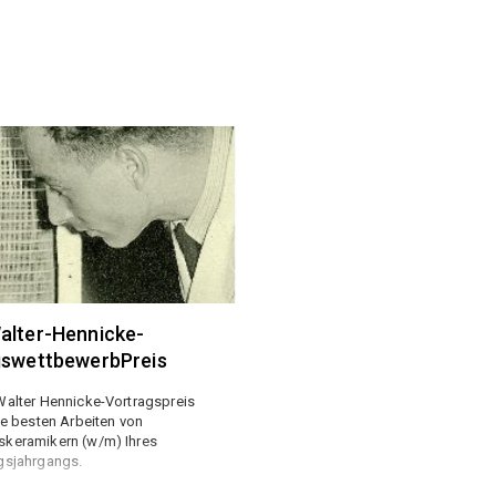
alter-Hennicke-
gswettbewerbPreis
alter Hennicke-Vortragspreis
ie besten Arbeiten von
keramikern (w/m) Ihres
gsjahrgangs.