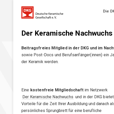
Die D
Der Keramische Nachwuchs
Die DKG
Beitragsfreies Mitglied in der DKG und im N
Ziele und Aufgaben
News
sowie Post-Docs und Berufsanfänger(innen) ein Ja
DKG-Leitbild
der Keramik werden.
DKG-Jahrestagungen _ Übersicht
Veranstaltungen
Ausschüsse
Geschichte
FACHAUSSCHÜSSE (FA)
Eine
kostenfreie Mitgliedschaft
im Netzwerk
Ehrungen
Veranstaltungen
Der Keramische Nachwuchs
und in der DKG bietet
DKG FA 1 "Simulation"
Mitgliederversammlung
Vorteile für die Zeit Ihrer Ausbildung und danach al
DKG FA 2 "Rohstoffe"
persönliches Sprungbrett für eine berufliche
Vorstand
Alle Veranstaltungen