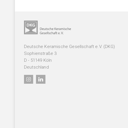
GAK Umwelt- und Arbeitsschutz
MITGLIEDERKREISE
Womeninceramics
Der Keramische Nachwuchs (DKN)
Deutsche Keramische Gesellschaft e.V. (DKG)
Sophienstraße 3
EXPERTENKREISE
D - 51149 Köln
Deutschland
Anwenderkreis Additive Keramische Fertigung
Arbeitskreis Kohlenstoff
Expertenkreis Keramikspritzguss
Szene Dekarbonisierung in der DKG