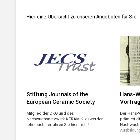
DKG FG 5 "Silikatkeramik"
Referate und Publikationen
Jobs & Ausbildung
Hier eine Übersicht zu unseren Angeboten für Sie:
DKG FG 6 "Keramik in der Umwelttechnik"
JOBS
DKG FG 7 "Biokeramik"
Marktplatz
Aktuelle Stellenanzeigen
DKG FG 8 "Keramik für die Optik"
Anzeigen schalten
Marktplatz
GEMEINSCHAFTSAUSSCHÜSSE (GA)
AUS- UND WEITERBILDUNG
GA Feuerfest
Aus- und Weiterbildung
GA Glasig-kristalline Multifunktionswerkstoffe
Stiftung Journals of the
Hans-W
GA Hochleistungskeramik
European Ceramic Society
Vortra
GA Keramik-Metall-Verbindungen
Mitglied der DKG und des
Der Hans-W
Nachwuchsnetzwerk KERAMIK zu werden
prämiert d
GA Pulvermetallurgie
lohnt sich - erfahren Sie hier mehr!
Nachwuchs
Ausbildun
GA Verbundwerkstoffe