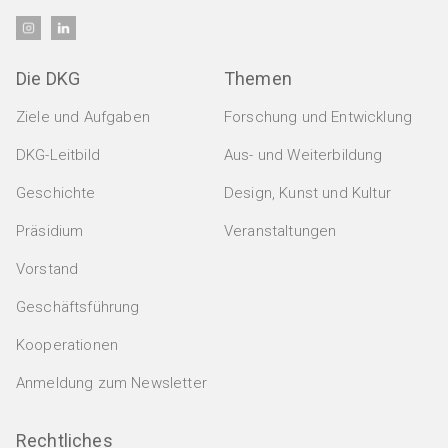
Veranstaltungen
Die DKG
Themen
Ziele und Aufgaben
Forschung und Entwicklung
Alle Veranstaltungen
Mitglieder
DKG-Leitbild
Aus- und Weiterbildung
Kongress / Tagung
Geschichte
Design, Kunst und Kultur
PERSÖNLICHE MITGLIEDSCHAFT
DKG Jahrestagung
Präsidium
Veranstaltungen
Jobs & Ausbildung
Persönliche Mitgliedschaft
Fortbildungsseminar
Vorstand
Doppelmitgliedschaft
JOBS
Ausschuss / Arbeitskreis
Geschäftsführung
Marktplatz
Aktuelle Stellenanzeigen
Messe
DER KERAMISCHE NACHWUCHS
Kooperationen
Anzeigen schalten
Studierende / Jungakademiker
Design / Kunst / Kultur
Anmeldung zum Newsletter
Marktplatz
Webmeetings / Webkonferenzen
AUS- UND WEITERBILDUNG
JURISTISCHE MITGLIEDSCHAFT
Rechtliches