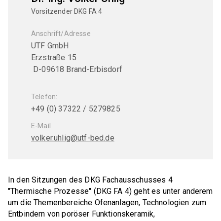
DKG FA 3 "Verfahrenstechnik"
Vorsitzender DKG FA 4
Präsidium
DKG FA 4 "Thermische Prozesse"
Geschäftsstelle
Anschrift/Adresse
UTF GmbH
DKG FA 5 "Nachbearbeitung"
Satzung
Erzstraße 15
DKG FA 6 "Material- und Prozessdiagnostik"
D-09618 Brand-Erbisdorf
Beitragsordnung
DKG TFA 6-1 "Charakterisierung poröser
Sicherung guter wissenschaftlicher Praxis
Telefon:
Keramiken"
+49 (0) 37322 / 5279825
Compliance Programm
DKG TFA 6-2 "Thermomechanische
E-Mail
Eigenschaften"
Gender Equality Plan
volker.uhlig@utf-bed.de
DKG FA 7 "Geschichte der Keramik"
DKG-Vertrauensperson
Tätigkeitsberichte
FACHGEBIETE (FG)
In den Sitzungen des DKG Fachausschusses 4
"Thermische Prozesse" (DKG FA 4) geht es unter anderem
Forschung und Entwicklung
DKG FG 1 "Strukturkeramik"
um die Themenbereiche Ofenanlagen, Technologien zum
DKG-Cloud
Entbindern von poröser Funktionskeramik,
DKG FG 2 "Keramik für die Elektrotechnik und