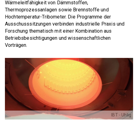
Wärmeleitfähigkeit von Dämmstoffen,
Sensortechnik"
Referate und Publikationen
Thermoprozessanlagen sowie Brennstoffe und
DKG FG 3 "Keramik für Energieanwendungen"
Hochtemperatur-Tribometer.
Die Programme der
Ausschusssitzungen verbinden industrielle Praxis und
DKG FG 5 "Silikatkeramik"
Forschung thematisch mit einer Kombination aus
Betriebsbesichtigungen und wissenschaftlichen
DKG FG 6 "Keramik in der Umwelttechnik"
Vorträgen.
DKG FG 7 "Biokeramik"
DKG FG 8 "Keramik für die Optik"
GEMEINSCHAFTSAUSSCHÜSSE (GA)
GA Feuerfest
GA Glasig-kristalline Multifunktionswerkstoffe
IBT - Uhlig
GA Hochleistungskeramik
GA Keramik-Metall-Verbindungen