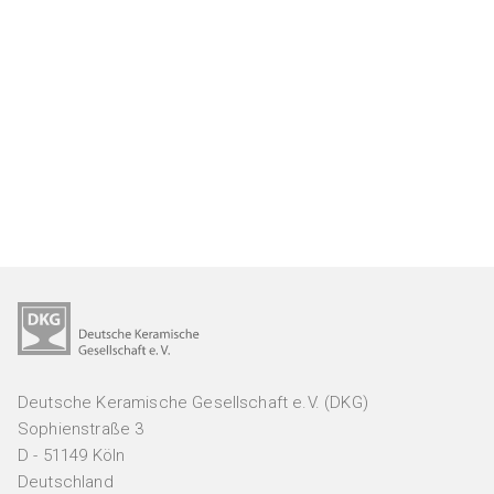
GA Pulvermetallurgie
GA Verbundwerkstoffe
GAK Umwelt- und Arbeitsschutz
MITGLIEDERKREISE
Womeninceramics
Der Keramische Nachwuchs (DKN)
EXPERTENKREISE
Anwenderkreis Additive Keramische Fertigung
Arbeitskreis Kohlenstoff
Deutsche Keramische Gesellschaft e.V. (DKG)
Sophienstraße 3
Expertenkreis Keramikspritzguss
D - 51149 Köln
Szene Dekarbonisierung in der DKG
Deutschland