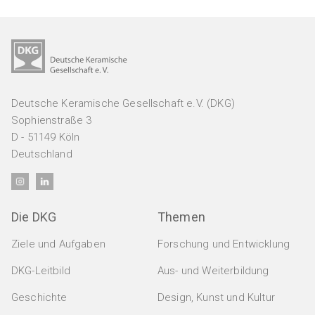
Veranstaltungen
Alle Veranstaltungen
Deutsche Keramische Gesellschaft e.V. (DKG)
Mitglieder
Sophienstraße 3
Kongress / Tagung
D - 51149 Köln
PERSÖNLICHE MITGLIEDSCHAFT
DKG Jahrestagung
Deutschland
Jobs & Ausbildung
Persönliche Mitgliedschaft
Fortbildungsseminar
Doppelmitgliedschaft
JOBS
Ausschuss / Arbeitskreis
Die DKG
Themen
Marktplatz
Aktuelle Stellenanzeigen
Messe
DER KERAMISCHE NACHWUCHS
Ziele und Aufgaben
Forschung und Entwicklung
Anzeigen schalten
Studierende / Jungakademiker
Design / Kunst / Kultur
DKG-Leitbild
Aus- und Weiterbildung
Marktplatz
Webmeetings / Webkonferenzen
AUS- UND WEITERBILDUNG
Geschichte
Design, Kunst und Kultur
JURISTISCHE MITGLIEDSCHAFT