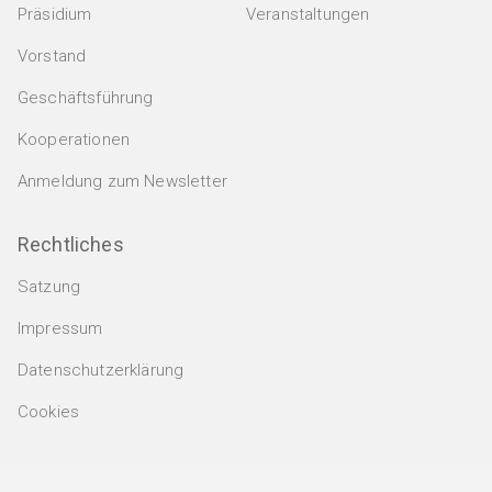
Aus- und Weiterbildung
Präsidium
Veranstaltungen
Firmen
Vorstand
Hochschulen & Institute
Geschäftsführung
Verbände
Kooperationen
Anmeldung zum Newsletter
Rechtliches
Satzung
Impressum
Datenschutzerklärung
Cookies
© 1988-2026 DKG Deutsche Keramische Gesellschaft e.V.