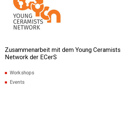
GA Pulvermetallurgie
GA Verbundwerkstoffe
GAK Umwelt- und Arbeitsschutz
MITGLIEDERKREISE
Zusammenarbeit mit dem Young Ceramists
Network der ECerS
Womeninceramics
Der Keramische Nachwuchs (DKN)
Workshops
Events
EXPERTENKREISE
Anwenderkreis Additive Keramische Fertigung
Arbeitskreis Kohlenstoff
Expertenkreis Keramikspritzguss
Szene Dekarbonisierung in der DKG