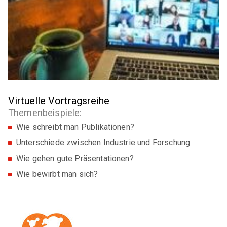
Sensortechnik"
Referate und Publikationen
DKG FG 3 "Keramik für Energieanwendungen"
DKG FG 5 "Silikatkeramik"
DKG FG 6 "Keramik in der Umwelttechnik"
DKG FG 7 "Biokeramik"
Virtuelle Vortragsreihe
DKG FG 8 "Keramik für die Optik"
Themenbeispiele:
Wie schreibt man Publikationen?
GEMEINSCHAFTSAUSSCHÜSSE (GA)
Unterschiede zwischen Industrie und Forschung
GA Feuerfest
Wie gehen gute Präsentationen?
Wie bewirbt man sich?
GA Glasig-kristalline Multifunktionswerkstoffe
GA Hochleistungskeramik
GA Keramik-Metall-Verbindungen