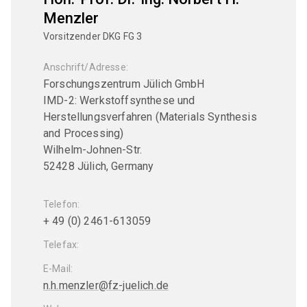
DKG FA 3 "Verfahrenstechnik"
Menzler
Präsidium
Vorsitzender DKG FG 3
DKG FA 4 "Thermische Prozesse"
Geschäftsstelle
DKG FA 5 "Nachbearbeitung"
Anschrift/Adresse:
Satzung
Forschungszentrum Jülich GmbH
DKG FA 6 "Material- und Prozessdiagnostik"
IMD-2: Werkstoffsynthese und
Beitragsordnung
Herstellungsverfahren (Materials Synthesis
DKG TFA 6-1 "Charakterisierung poröser
Sicherung guter wissenschaftlicher Praxis
and Processing)
Keramiken"
Wilhelm-Johnen-Str.
Compliance Programm
DKG TFA 6-2 "Thermomechanische
52428 Jülich, Germany
Eigenschaften"
Gender Equality Plan
Telefon:
DKG FA 7 "Geschichte der Keramik"
DKG-Vertrauensperson
+ 49 (0) 2461-613059
Tätigkeitsberichte
Telefax:
FACHGEBIETE (FG)
Forschung und Entwicklung
E-Mail:
DKG FG 1 "Strukturkeramik"
n.h.menzler@fz-juelich.de
DKG-Cloud
DKG FG 2 "Keramik für die Elektrotechnik und