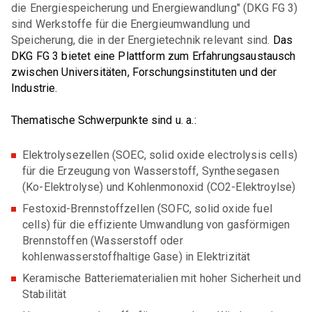
die Energiespeicherung und Energiewandlung" (DKG FG 3)
sind Werkstoffe für die Energieumwandlung und
Speicherung, die in der Energietechnik relevant sind.
Das
Veranstaltungen
DKG FG 3 bietet eine Plattform zum Erfahrungsaustausch
zwischen Universitäten, Forschungsinstituten und der
Industrie.
Alle Veranstaltungen
Mitglieder
Thematische Schwerpunkte sind u. a.:
Kongress / Tagung
PERSÖNLICHE MITGLIEDSCHAFT
DKG Jahrestagung
Elektrolysezellen (SOEC, solid oxide electrolysis cells)
Jobs & Ausbildung
für die Erzeugung von Wasserstoff, Synthesegasen
Persönliche Mitgliedschaft
Fortbildungsseminar
(Ko-Elektrolyse) und Kohlenmonoxid (CO2-Elektroylse)
Doppelmitgliedschaft
JOBS
Ausschuss / Arbeitskreis
Festoxid-Brennstoffzellen (SOFC, solid oxide fuel
Marktplatz
cells) für die effiziente Umwandlung von gasförmigen
Aktuelle Stellenanzeigen
Messe
DER KERAMISCHE NACHWUCHS
Brennstoffen (Wasserstoff oder
Anzeigen schalten
kohlenwasserstoffhaltige Gase) in Elektrizität
Studierende / Jungakademiker
Design / Kunst / Kultur
Marktplatz
Keramische Batteriematerialien mit hoher Sicherheit und
Webmeetings / Webkonferenzen
AUS- UND WEITERBILDUNG
Stabilität
JURISTISCHE MITGLIEDSCHAFT