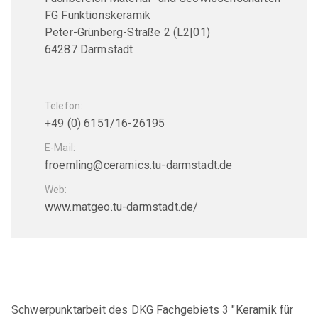
GA Pulvermetallurgie
FG Funktionskeramik
Peter-Grünberg-Straße 2 (L2|01)
GA Verbundwerkstoffe
64287 Darmstadt
GAK Umwelt- und Arbeitsschutz
Telefon:
MITGLIEDERKREISE
+49 (0) 6151/16-26195
Womeninceramics
E-Mail:
Der Keramische Nachwuchs (DKN)
froemling@ceramics.tu-darmstadt.de
Web:
EXPERTENKREISE
www.matgeo.tu-darmstadt.de/
Anwenderkreis Additive Keramische Fertigung
Arbeitskreis Kohlenstoff
Expertenkreis Keramikspritzguss
Szene Dekarbonisierung in der DKG
Schwerpunktarbeit des DKG Fachgebiets 3 "Keramik für