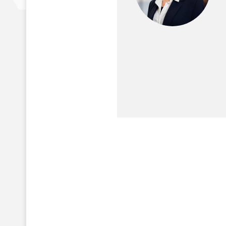
Präsidium
Geschäftsstelle
Satzung
Beitragsordnung
Sicherung guter wissenschaftlicher Praxis
Compliance Programm
Gender Equality Plan
DKG-Vertrauensperson
Tätigkeitsberichte
Forschung und Entwicklung
DKG-Cloud