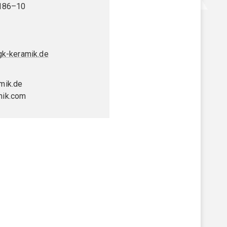
 186–10
gk-keramik.de
mik.de
mik.com