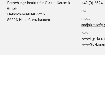
Forschungsinstitut für Glas – Keramik
+49 (0) 2624
GmbH
Fax
Heinrich-Meister-Str. 2
E-Mail
56203 Höhr-Grenzhausen
nadja.kratz@f
Web
www.fgk-kera
www.3d-kera