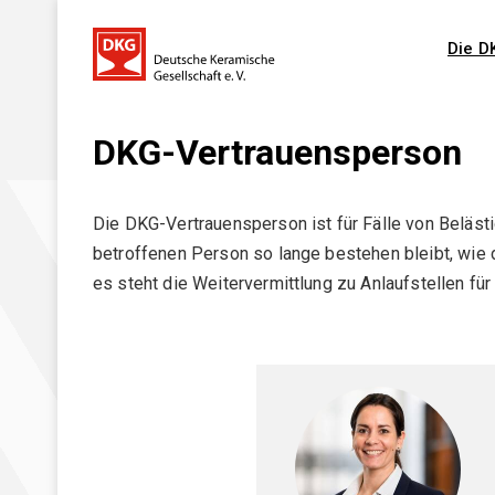
Die D
DKG-Vertrauensperson
Die DKG
Ziele und Aufgaben
Die DKG-Vertrauensperson ist für Fälle von Belästi
betroffenen Person so lange bestehen bleibt, wie
DKG-Leitbild
es steht die Weitervermittlung zu Anlaufstellen fü
DKG-Jahrestagungen _ Übersicht
Geschichte
Ehrungen
Mitgliederversammlung
Vorstand