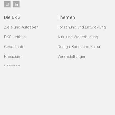
GA Hochleistungskeramik
GA Keramik-Metall-Verbindungen
Die DKG
Themen
GA Pulvermetallurgie
Ziele und Aufgaben
Forschung und Entwicklung
GA Verbundwerkstoffe
DKG-Leitbild
Aus- und Weiterbildung
GAK Umwelt- und Arbeitsschutz
Geschichte
Design, Kunst und Kultur
Präsidium
Veranstaltungen
MITGLIEDERKREISE
Womeninceramics
Vorstand
Der Keramische Nachwuchs (DKN)
Geschäftsführung
Kooperationen
EXPERTENKREISE
Anmeldung zum Newsletter
Anwenderkreis Additive Keramische Fertigung
Arbeitskreis Kohlenstoff
Rechtliches