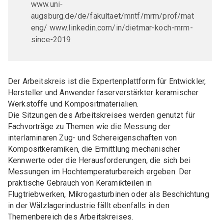
www.uni-
Sensortechnik"
Referate und Publikationen
augsburg.de/de/fakultaet/mntf/mrm/prof/mat
DKG FG 3 "Keramik für Energieanwendungen"
eng/ www.linkedin.com/in/dietmar-koch-mrm-
since-2019
DKG FG 5 "Silikatkeramik"
DKG FG 6 "Keramik in der Umwelttechnik"
Der Arbeitskreis ist die Expertenplattform für Entwickler,
DKG FG 7 "Biokeramik"
Hersteller und Anwender faserverstärkter keramischer
Werkstoffe und Kompositmaterialien.
DKG FG 8 "Keramik für die Optik"
Die Sitzungen des Arbeitskreises werden genutzt für
Fachvorträge zu Themen wie die Messung der
GEMEINSCHAFTSAUSSCHÜSSE (GA)
interlaminaren Zug- und Schereigenschaften von
Kompositkeramiken, die Ermittlung mechanischer
GA Feuerfest
Kennwerte oder die Herausforderungen, die sich bei
GA Glasig-kristalline Multifunktionswerkstoffe
Messungen im Hochtemperaturbereich ergeben. Der
praktische Gebrauch von Keramikteilen in
GA Hochleistungskeramik
Flugtriebwerken, Mikrogasturbinen oder als Beschichtung
in der Wälzlagerindustrie fällt ebenfalls in den
GA Keramik-Metall-Verbindungen
Themenbereich des Arbeitskreises.