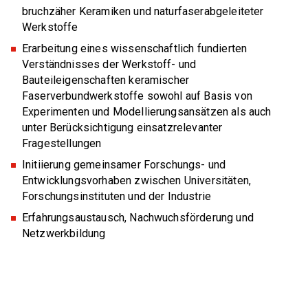
bruchzäher Keramiken und naturfaserabgeleiteter
Werkstoffe
Erarbeitung eines wissenschaftlich fundierten
Veranstaltungen
Verständnisses der Werkstoff- und
Bauteileigenschaften keramischer
Alle Veranstaltungen
Faserverbundwerkstoffe sowohl auf Basis von
Mitglieder
Experimenten und Modellierungsansätzen als auch
Kongress / Tagung
unter Berücksichtigung einsatzrelevanter
Fragestellungen
PERSÖNLICHE MITGLIEDSCHAFT
DKG Jahrestagung
Jobs & Ausbildung
Initiierung gemeinsamer Forschungs- und
Persönliche Mitgliedschaft
Fortbildungsseminar
Entwicklungsvorhaben zwischen Universitäten,
Forschungsinstituten und der Industrie
Doppelmitgliedschaft
JOBS
Ausschuss / Arbeitskreis
Marktplatz
Erfahrungsaustausch, Nachwuchsförderung und
Aktuelle Stellenanzeigen
Messe
Netzwerkbildung
DER KERAMISCHE NACHWUCHS
Anzeigen schalten
Studierende / Jungakademiker
Design / Kunst / Kultur
Marktplatz
Webmeetings / Webkonferenzen
AUS- UND WEITERBILDUNG
JURISTISCHE MITGLIEDSCHAFT