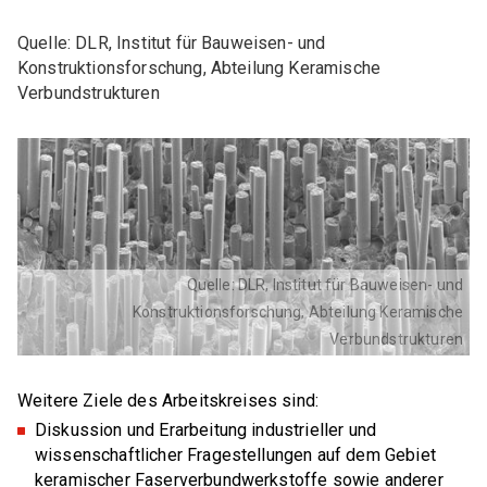
GA Pulvermetallurgie
Quelle: DLR, Institut für Bauweisen- und
GA Verbundwerkstoffe
Konstruktionsforschung, Abteilung Keramische
Verbundstrukturen
GAK Umwelt- und Arbeitsschutz
MITGLIEDERKREISE
Womeninceramics
Der Keramische Nachwuchs (DKN)
Quelle: DLR, Institut für Bauweisen- und
EXPERTENKREISE
Konstruktionsforschung, Abteilung Keramische
Verbundstrukturen
Anwenderkreis Additive Keramische Fertigung
Arbeitskreis Kohlenstoff
Weitere Ziele des Arbeitskreises sind:
Diskussion und Erarbeitung industrieller und
Expertenkreis Keramikspritzguss
wissenschaftlicher Fragestellungen auf dem Gebiet
Szene Dekarbonisierung in der DKG
keramischer Faserverbundwerkstoffe sowie anderer