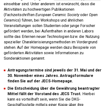
Sensortechnik"
einsehbar sind. Unter anderem ist erwünscht, dass die
Referate und Publikationen
Jobs & Ausbildung
Aktivitäten zu hochwertigen Publikationen
DKG FG 3 "Keramik für Energieanwendungen"
(Fachzeitschriften
European Ceramic Society
oder
Open
Ceramics
) führen, bei Workshops und ähnlichen
JOBS
DKG FG 5 "Silikatkeramik"
Veranstaltungen sollen Studenten oder junge Forscher
Marktplatz
Aktuelle Stellenanzeigen
gefördert werden, bei Aufenthalten in anderen Labors
DKG FG 6 "Keramik in der Umwelttechnik"
sollte das Erlernen neuer Technologien bzw. die Nutzung
Anzeigen schalten
DKG FG 7 "Biokeramik"
spezieller Charakterisierungsmethoden im Vordergrund
Marktplatz
stehen. Auf der Homepage werden dazu Beispiele von
DKG FG 8 "Keramik für die Optik"
AUS- UND WEITERBILDUNG
geförderten Aktivitäten sowie Informationen zu
Sonderaktionen genannt.
Aus- und Weiterbildung
GEMEINSCHAFTSAUSSCHÜSSE (GA)
Antragungstermine sind jeweils der 31. Mai und der
GA Feuerfest
30. November eines Jahres. Antragsformulare
finden Sie auf der JECS-Homepage.
GA Glasig-kristalline Multifunktionswerkstoffe
Die Entscheidung über die Gewährung beantragter
GA Hochleistungskeramik
Mittel fällt der Vorstand des JECS Trust.
Hierbei
kann es vorteilhaft sein, wenn Sie die DKG-
GA Keramik-Metall-Verbindungen
Geschäftsstelle mittels einer Kopie über ihre