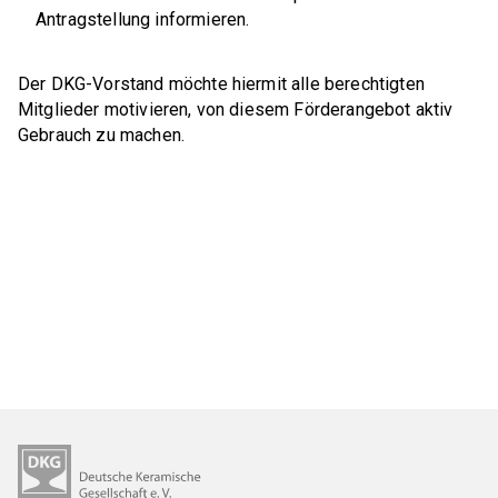
GA Pulvermetallurgie
Antragstellung informieren.
GA Verbundwerkstoffe
Der DKG-Vorstand möchte hiermit alle berechtigten
GAK Umwelt- und Arbeitsschutz
Mitglieder motivieren, von diesem Förderangebot aktiv
Gebrauch zu machen.
MITGLIEDERKREISE
Womeninceramics
Der Keramische Nachwuchs (DKN)
EXPERTENKREISE
Anwenderkreis Additive Keramische Fertigung
Arbeitskreis Kohlenstoff
Expertenkreis Keramikspritzguss
Szene Dekarbonisierung in der DKG