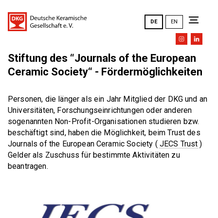
DE
EN
Stiftung des “Journals of the European
Die DKG
Ceramic Society“ - Fördermöglichkeiten
Ziele und Aufgaben
Personen, die länger als ein Jahr Mitglied der DKG und an
News
Universitäten, Forschungseinrichtungen oder anderen
DKG-Leitbild
sogenannten Non-Profit-Organisationen studieren bzw.
beschäftigt sind, haben die Möglichkeit, beim Trust des
DKG-Jahrestagungen _ Übersicht
Veranstaltungen
Ausschüsse
Journals of the European Ceramic Society (
JECS Trust
)
Geschichte
Gelder als Zuschuss für bestimmte Aktivitäten zu
beantragen.
FACHAUSSCHÜSSE (FA)
Ehrungen
Veranstaltungen
DKG FA 1 "Simulation"
Mitgliederversammlung
DKG FA 2 "Rohstoffe"
Vorstand
Alle Veranstaltungen