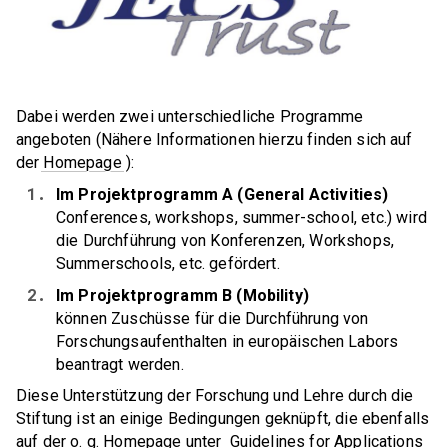
Mitglieder
DKG FA 3 "Verfahrenstechnik"
Präsidium
Kongress / Tagung
DKG FA 4 "Thermische Prozesse"
PERSÖNLICHE MITGLIEDSCHAFT
Geschäftsstelle
DKG Jahrestagung
DKG FA 5 "Nachbearbeitung"
Persönliche Mitgliedschaft
Satzung
Fortbildungsseminar
Dabei werden zwei unterschiedliche Programme
DKG FA 6 "Material- und Prozessdiagnostik"
Doppelmitgliedschaft
angeboten (Nähere Informationen hierzu finden sich auf
Beitragsordnung
Ausschuss / Arbeitskreis
der
Homepage
):
DKG TFA 6-1 "Charakterisierung poröser
Sicherung guter wissenschaftlicher Praxis
Messe
DER KERAMISCHE NACHWUCHS
Im Projektprogramm A (General Activities)
Keramiken"
Conferences, workshops, summer-school, etc.) wird
Studierende / Jungakademiker
Compliance Programm
Design / Kunst / Kultur
die Durchführung von Konferenzen, Workshops,
DKG TFA 6-2 "Thermomechanische
Summerschools, etc. gefördert.
Eigenschaften"
Gender Equality Plan
Webmeetings / Webkonferenzen
JURISTISCHE MITGLIEDSCHAFT
Im Projektprogramm B (Mobility)
DKG FA 7 "Geschichte der Keramik"
DKG-Vertrauensperson
Firmen
können Zuschüsse für die Durchführung von
Forschungsaufenthalten in europäischen Labors
Tätigkeitsberichte
Hochschulen & Institute
FACHGEBIETE (FG)
beantragt werden.
Forschung und Entwicklung
Diese Unterstützung der Forschung und Lehre durch die
DKG FG 1 "Strukturkeramik"
Verbände
Stiftung ist an einige Bedingungen geknüpft, die ebenfalls
DKG-Cloud
DKG FG 2 "Keramik für die Elektrotechnik und
auf der o. g. Homepage unter
Guidelines for Applications