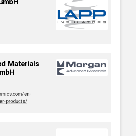
 GmbH
d Materials
GmbH
amics.com/en-
er-products/