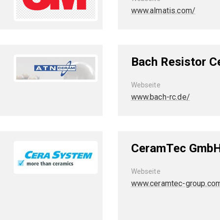
www.almatis.com/
Bach Resistor 
Webseite
"
www.bach-rc.de/
CeramTec Gmb
Webseite
www.ceramtec-group.co
rtechnik"