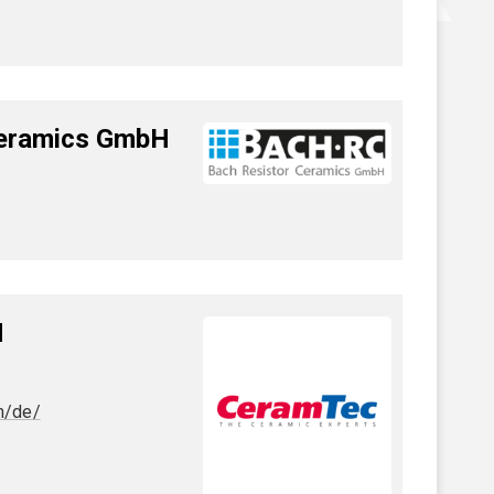
Ceramics GmbH
H
m/de/