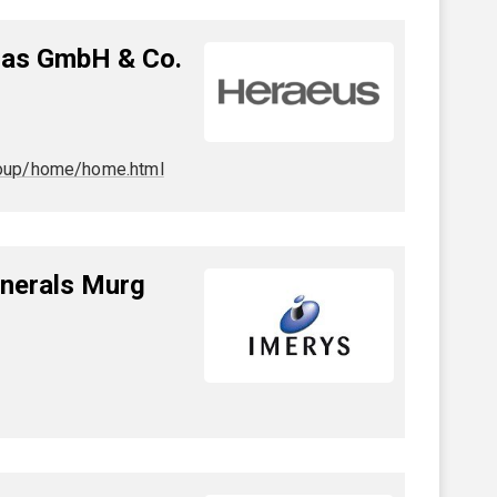
las GmbH & Co.
oup/home/home.html
nerals Murg