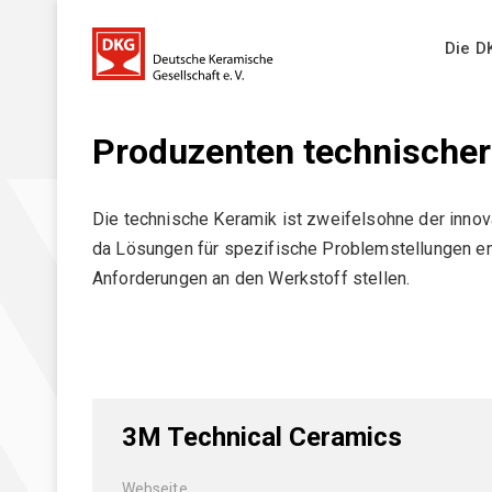
Die D
Produzenten technischer
Die DKG
Ziele und Aufgaben
Die technische Keramik ist zweifelsohne der innov
News
da Lösungen für spezifische Problemstellungen en
DKG-Leitbild
Anforderungen an den Werkstoff stellen.
DKG-Jahrestagungen _ Übersicht
Veranstaltungen
Ausschüsse
Geschichte
FACHAUSSCHÜSSE (FA)
Ehrungen
Veranstaltungen
DKG FA 1 "Simulation"
3M Technical Ceramics
Mitgliederversammlung
DKG FA 2 "Rohstoffe"
Vorstand
Alle Veranstaltungen
Webseite