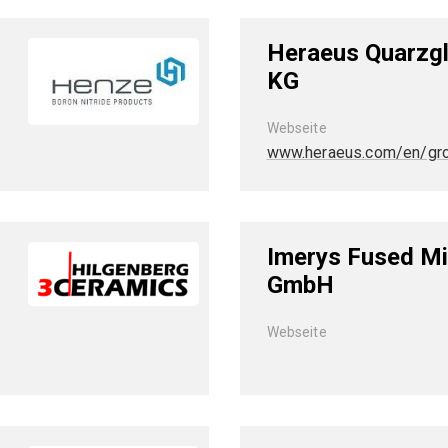
Heraeus Quarzg
KG
Webseite
www.heraeus.com/en/gr
Imerys Fused Mi
GmbH
Webseite