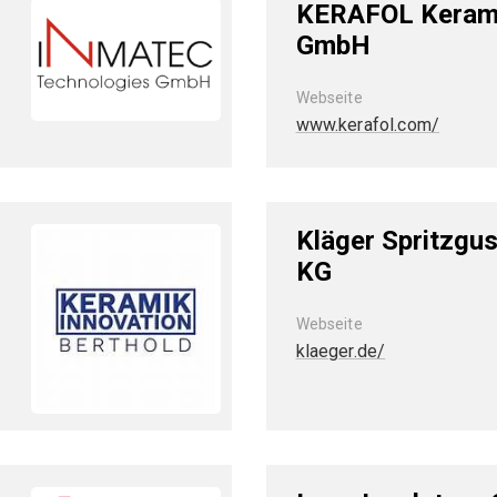
KERAFOL Kerami
GmbH
Webseite
www.kerafol.com/
Kläger Spritzgu
KG
Webseite
klaeger.de/