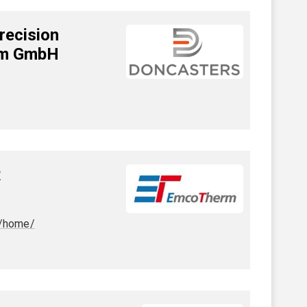
ecision
um GmbH
R
/home/