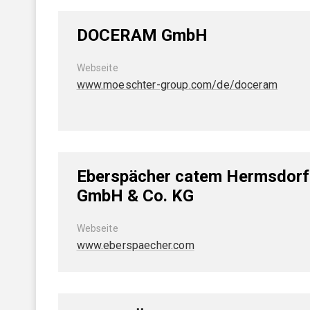
GAK Umwelt- und Arbeitsschutz
DOCERAM GmbH
MITGLIEDERKREISE
Webseite
Womeninceramics
www.moeschter-group.com/de/doceram
Der Keramische Nachwuchs (DKN)
EXPERTENKREISE
Anwenderkreis Additive Keramische Fertigung
Eberspächer catem Hermsdorf
GmbH & Co. KG
Arbeitskreis Kohlenstoff
Expertenkreis Keramikspritzguss
Webseite
www.eberspaecher.com
Szene Dekarbonisierung in der DKG