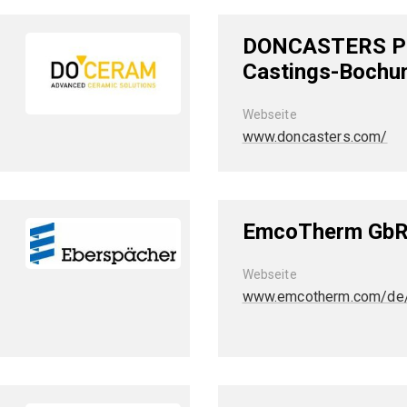
DONCASTERS Pr
Castings-Boch
Webseite
www.doncasters.com/
EmcoTherm Gb
Webseite
www.emcotherm.com/de