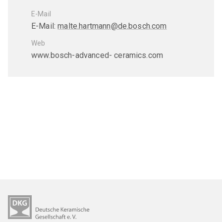
GA Pulvermetallurgie
E-Mail
E-Mail:
malte.hartmann@de.bosch.com
GA Verbundwerkstoffe
Web
GAK Umwelt- und Arbeitsschutz
www.bosch-advanced- ceramics.com
MITGLIEDERKREISE
Womeninceramics
Der Keramische Nachwuchs (DKN)
EXPERTENKREISE
Anwenderkreis Additive Keramische Fertigung
Arbeitskreis Kohlenstoff
Expertenkreis Keramikspritzguss
Szene Dekarbonisierung in der DKG