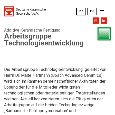
DE
EN
Additive Keramische Fertigung
Die DKG
Arbeitsgruppe
Technologieentwicklung
Ziele und Aufgaben
News
DKG-Leitbild
Die Arbeitsgruppe Technologieentwicklung, geleitet von
DKG-Jahrestagungen _ Übersicht
Veranstaltungen
Ausschüsse
Herrn Dr. Malte Hartmann (Bosch Advanced Ceramics)
wird sich im Rahmen gemeinschaftlicher Aktivitäten der
Geschichte
Lösung der für die Mitglieder wichtigsten
FACHAUSSCHÜSSE (FA)
Ehrungen
technologischen oder materialseitigen Fragestellungen
DKG FA 1 "Simulation"
widmen. Aktuell konzentrieren sich die Tätigkeiten der
Mitgliederversammlung
Arbeitsgruppe auf die beiden Technologiezweige
DKG FA 2 "Rohstoffe"
„Badbasierte Photopolymerisation“ und
Vorstand