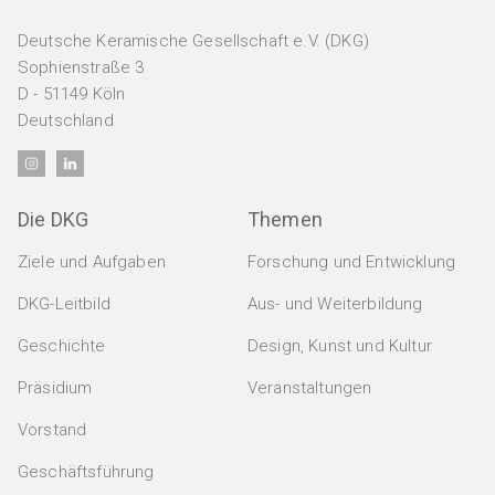
Deutsche Keramische Gesellschaft e.V. (DKG)
Sophienstraße 3
Veranstaltungen
D - 51149 Köln
Deutschland
Alle Veranstaltungen
Mitglieder
Kongress / Tagung
Die DKG
Themen
PERSÖNLICHE MITGLIEDSCHAFT
DKG Jahrestagung
Jobs & Ausbildung
Ziele und Aufgaben
Forschung und Entwicklung
Persönliche Mitgliedschaft
Fortbildungsseminar
DKG-Leitbild
Aus- und Weiterbildung
Doppelmitgliedschaft
JOBS
Ausschuss / Arbeitskreis
Marktplatz
Geschichte
Design, Kunst und Kultur
Aktuelle Stellenanzeigen
Messe
DER KERAMISCHE NACHWUCHS
Präsidium
Veranstaltungen
Anzeigen schalten
Studierende / Jungakademiker
Design / Kunst / Kultur
Vorstand
Marktplatz
Webmeetings / Webkonferenzen
AUS- UND WEITERBILDUNG
Geschäftsführung
JURISTISCHE MITGLIEDSCHAFT