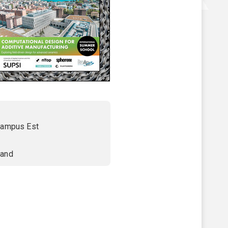
 Campus Est
land