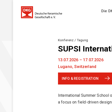
Die D
Die DKG
Konferenz / Tagung
SUPSI Interna
Ziele und Aufgaben
News
DKG-Leitbild
13.07.2026 – 17.07.2026
Lugano, Switzerland
DKG-Jahrestagungen _ Übersicht
Veranstaltungen
Ausschüsse
INFO & REGISTRATION
Geschichte
FACHAUSSCHÜSSE (FA)
Ehrungen
Veranstaltungen
International Summer School o
DKG FA 1 "Simulation"
Mitgliederversammlung
a focus on field-driven desig
DKG FA 2 "Rohstoffe"
Vorstand
Alle Veranstaltungen