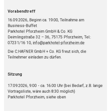
DKG FG 3 "Ceramics for energy storage and
Vorabendtreff
Current job offers
conversion"
16.09.2026, Beginn ca. 19:00, Teilnahme am
Advertise a job offer
DKG FG 5 "Silicate ceramics"
Business-Buffet
Parkhotel Pforzheim GmbH & Co. KG
DKG FG 6 " - Ceramics in environmental
Deimlingstraße 32 – 36, 75175 Pforzheim, Tel.:
technology"
07231/16 10,
info@parkhotel-pforzheim.de
DKG FG 7 "Bioceramics"
Die C.HAFNER GmbH + Co. KG freut sich, die
Teilnehmer einladen zu dürfen.
DKG FG 8 "Ceramics for optics"
JOINT COMMITTEE (GA)
Sitzung
GA Refractories
17.09.2026, 9:00 - ca. 16.00 Uhr (bei Bedarf, z.B. lange
Vortragsliste, wäre auch 8:30 möglich)
GA Glassy-crystalline multifunctional materials
Parkhotel Pforzheim, siehe oben
GA High-performance ceramics