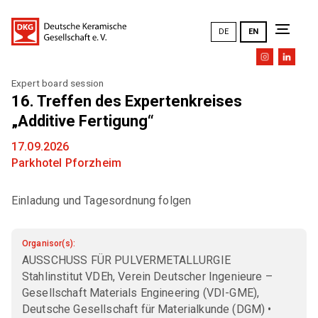
DE
EN
Expert board session
The DKG
16. Treffen des Expertenkreises
„Additive Fertigung“
Goals and tasks
17.09.2026
Topics
Parkhotel Pforzheim
DKG mission statement
DKG Annual Meetings (an overview)
Research and development
Einladung und Tagesordnung folgen
Committees
History
Training and further education
Organisor(s):
EXPERT COMMITTEE (FA)
Honors
Presentations / Publications
AUSSCHUSS FÜR PULVERMETALLURGIE
Members
DKG FA 1 "Simulation"
Stahlinstitut VDEh, Verein Deutscher Ingenieure –
General Meeting
Design / Art / Culture
Gesellschaft Materials Engineering (VDI-GME),
DKG FA 2 "Raw materials"
PERSONAL MEMBERSHIP
Deutsche Gesellschaft für Materialkunde (DGM) •
Executive Board
DKG cloud