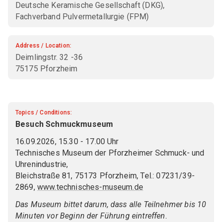
Events
Deutsche Keramische Gesellschaft (DKG),
DKG FA 3 "Process engineering"
Personal membership
Statutes of the DKG
Fachverband Pulvermetallurgie (FPM)
DKG FA 4 "Thermal processes"
Combined membership
Governing Board
All events
Address / Location:
DKG FA 5 "Post-processing"
Administrative office
Conferences / Congresses
INSTITUTIONAL MEMBERSHIP
Deimlingstr. 32 -36
DKG FA 6 "Materials and process diagnostics"
75175 Pforzheim
Companies
Contribution rules
DKG Annual meetings
DKG TFA 6-1 "Characterization of porous
Universities and institutes
Safeguarding good research practice
Seminars
ceramics"
Associations
Compliance program
Expert board sessions
Topics / Conditions:
DKG TFA 6-2 "Thermomechanical properties"
Besuch Schmuckmuseum
DKG person in trust
Expos
DKG FA 7 "History of ceramics"
YOUNG CERAMISTS
16.09.2026, 15.30 - 17.00 Uhr
Technisches Museum der Pforzheimer Schmuck- und
Gender Equality Plan
Design / Art / Culture
Students / young academics
Uhrenindustrie,
FIELD OF EXPERTISE (FG)
Activity reports
Video conferences / Web meetings
Bleichstraße 81, 75173 Pforzheim, Tel.: 07231/39-
DKG FG 1 "Structural ceramics"
2869,
www.technisches-museum.de
DKG-Cloud
DKG FG 2 "Ceramics for electrical engineering
Das Museum bittet darum, dass alle Teilnehmer bis 10
Job market
Minuten vor Beginn der Führung eintreffen.
and sensor technology"