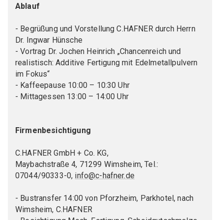
GA Ceramic-metal joints
Ablauf
GA Powder metallurgy
- Begrüßung und Vorstellung C.HAFNER durch Herrn
GA Composites
Dr. Ingwar Hünsche
- Vortrag Dr. Jochen Heinrich „Chancenreich und
GAK Environmental protection and occupational
realistisch: Additive Fertigung mit Edelmetallpulvern
safety
im Fokus“
- Kaffeepause 10:00 – 10:30 Uhr
- Mittagessen 13:00 – 14:00 Uhr
GROUP OF MEMBERS
Womeninceramics
Firmenbesichtigung
Young Ceramics Network
C.HAFNER GmbH + Co. KG,
EXPERT GROUPS
Maybachstraße 4, 71299 Wimsheim, Tel.:
07044/90333-0,
info@c-hafner.de
AK Carbon
- Bustransfer 14:00 von Pforzheim, Parkhotel, nach
Expert group "Ceramic injection molding"
Wimsheim, C.HAFNER
Scene Decarbonization in the DKG